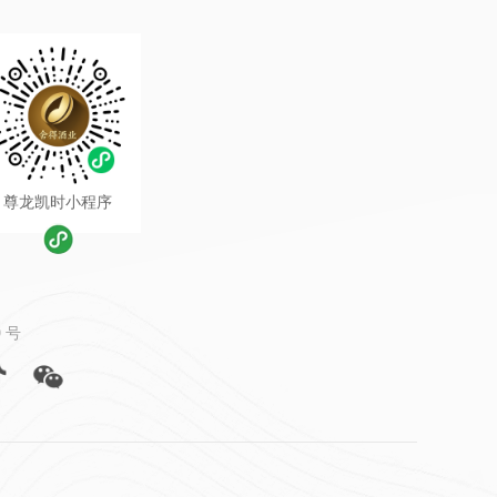
尊龙凯时小程序
 号