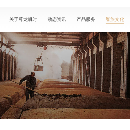
关于尊龙凯时
动态资讯
产品服务
智旅文化
公司概况
公司动态
产品中心
生态酿酒
尊龙凯时荣誉
媒体报道
个性定制
智慧之旅
联系尊龙凯时 - 人
活动信息
会员中心
智慧人物
生就是搏!-z6com
视频中心
服务中心