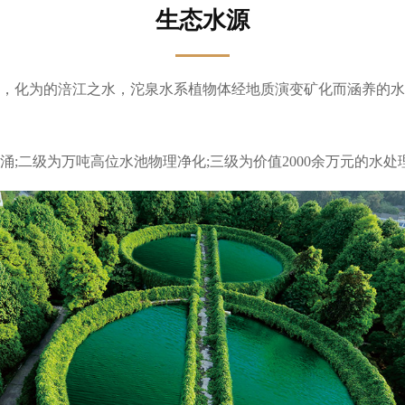
生态水源
积雪，化为的涪江之水，沱泉水系植物体经地质演变矿化而涵养的
涌;二级为万吨高位水池物理净化;三级为价值2000余万元的水