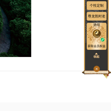
个性定制
尊龙凯时老
酒馆
获取会员权益