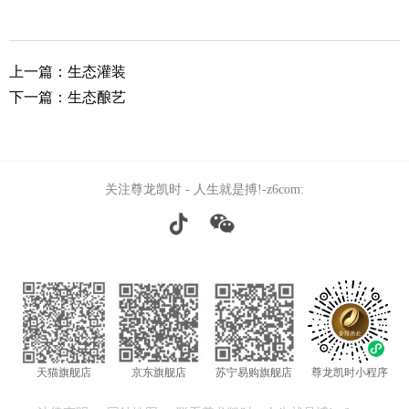
推荐官
上一篇：生态灌装
下一篇：生态酿艺
招商加
关注尊龙凯时 - 人生就是搏!-z6com:
招标信
社会责
信息公
天猫旗舰店
京东旗舰店
苏宁易购旗舰店
尊龙凯时小程序