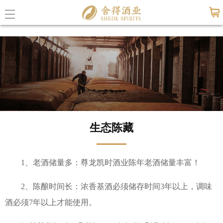
尊龙凯时 - 人生就是搏!-z6com
公司概
尊龙凯
生态陈藏
联系尊龙
1、老酒储量多：尊龙凯时酒业陈年老酒储量丰富！
公司动
2、陈酿时间长：浓香基酒必须储存时间3年以上，调味
媒体报
酒必须7年以上才能使用。
活动信