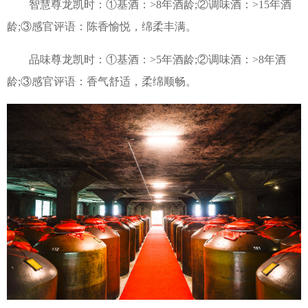
智慧尊龙凯时：①基酒：>8年酒龄;②调味酒：>15年酒
视频中
龄;③感官评语：陈香愉悦，绵柔丰满。
品味尊龙凯时：①基酒：>5年酒龄;②调味酒：>8年酒
龄;③感官评语：香气舒适，柔绵顺畅。
产品中
个性定
会员中
服务中
生态酿
智慧之
智慧人