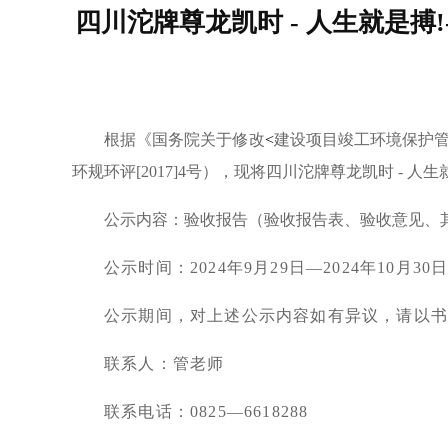
四川沱牌尊龙凯时 - 人生就是搏
根据
《国务院关于修改
<
建设项目竣工环境保护
环规环评
[2017]4
号
），现将
四川沱牌尊龙凯时 - 人生
公示内容：验收报告（验收报告
表
、验收意见、
公示时间：
2024
年
9
月
2
9
日
—2024
年
10
月
30
公示期间，对上述公示内容如有异议，请以
联系人：管老师
联系电话：
0825—6618288