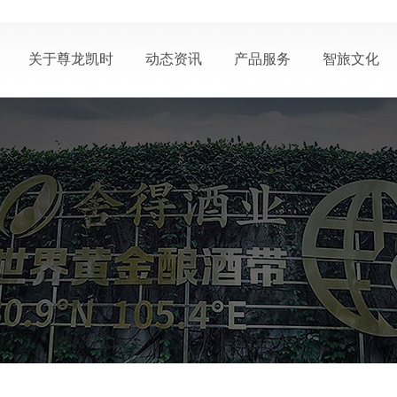
关于尊龙凯时
动态资讯
产品服务
智旅文化
公司概况
公司动态
产品中心
生态酿酒
尊龙凯时荣誉
媒体报道
个性定制
智慧之旅
联系尊龙凯时 - 人
活动信息
会员中心
智慧人物
生就是搏!-z6com
视频中心
服务中心