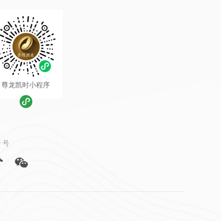
尊龙凯时小程序
 号