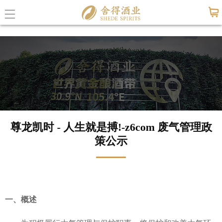
尊龙凯时 - 人生就是搏!-z6com
公司概
尊龙凯
尊龙凯时 - 人生就是搏!-z6com 废气管理政
联系尊龙
策公示
公司动
媒体报
一、概述
活动信