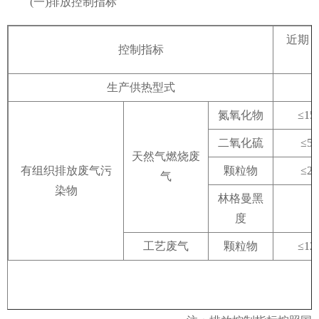
(一)排放控制指标
近期（
控制指标
生产供热型式
氮氧化物
≤15
二氧化硫
≤50
天然气燃烧废
有组织排放废气污
颗粒物
≤20
气
染物
林格曼黑
度
工艺废气
颗粒物
≤12