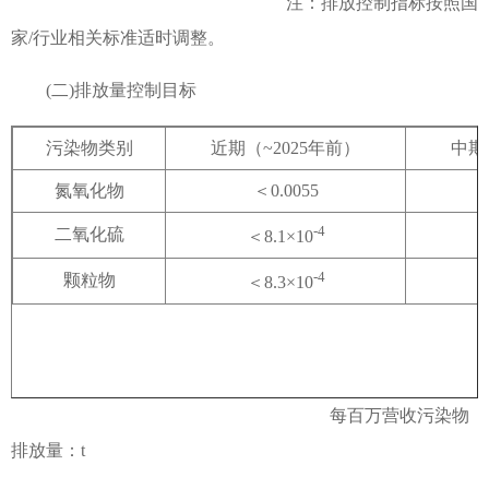
注：排放控制指标按照国
家/行业相关标准适时调整。
(二)排放量控制目标
污染物类别
近期（~2025年前）
中期
氮氧化物
＜0.0055
-4
二氧化硫
＜8.1×10
-4
颗粒物
＜8.3×10
每百万营收污染物
排放量：t